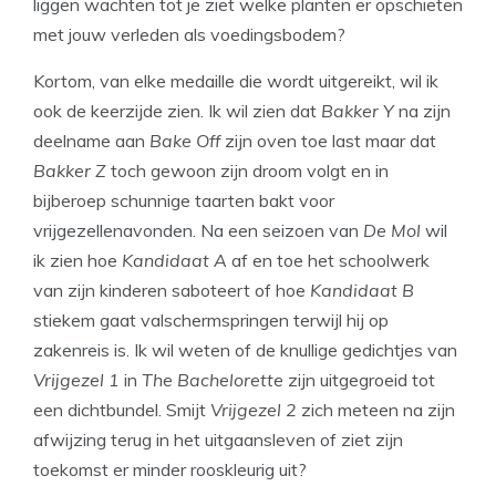
liggen wachten tot je ziet welke planten er opschieten
met jouw verleden als voedingsbodem?
Kortom, van elke medaille die wordt uitgereikt, wil ik
ook de keerzijde zien. Ik wil zien dat
Bakker Y
na zijn
deelname aan
Bake Off
zijn oven toe last maar dat
Bakker Z
toch gewoon zijn droom volgt en in
bijberoep schunnige taarten bakt voor
vrijgezellenavonden. Na een seizoen van
De Mol
wil
ik zien hoe
Kandidaat A
af en toe het schoolwerk
van zijn kinderen saboteert of hoe
Kandidaat B
stiekem gaat valschermspringen terwijl hij op
zakenreis is. Ik wil weten of de knullige gedichtjes van
Vrijgezel 1
in
The Bachelorette
zijn uitgegroeid tot
een dichtbundel. Smijt
Vrijgezel 2
zich meteen na zijn
afwijzing terug in het uitgaansleven of ziet zijn
toekomst er minder rooskleurig uit?